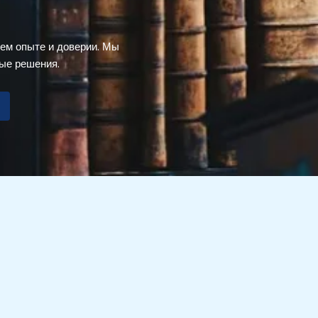
ем опыте и доверии. Мы
ые решения.
РЕКВИЗИТЫ
Lexida, MB
ida.lt
Код компании: 307536612
Talšos g. 2-49, LT-76203 Шяуляй
Оплатите счет