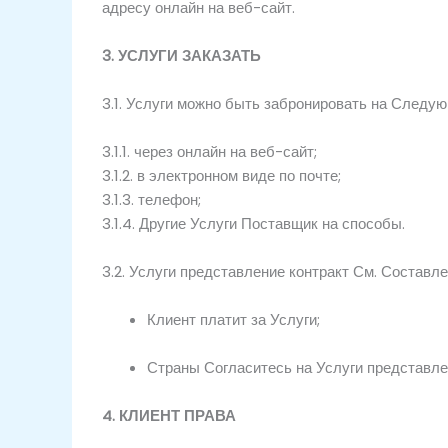
адресу
онлайн на
веб-сайт.
3.
УСЛУГИ
ЗАКАЗАТЬ
3.1.
Услуги
можно
быть
забронировать на
Следу
3.1.1.
через
онлайн на
веб-сайт;
3.1.2.
в электронном виде
по почте;
3.1.3.
телефон;
3.1.4.
Другие
Услуги
Поставщик
на
способы.
3.2.
Услуги
представление
контракт
См.
Составл
Клиент платит за
Услуги;
Страны
Согласитесь
на
Услуги
представл
4.
КЛИЕНТ
ПРАВА