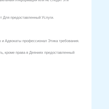
ет
Для
предоставленный
Услуги.
ы
и
Адвокаты
профессионал
Этика
требования.
ть,
кроме
права
в Деяниях
предоставленный