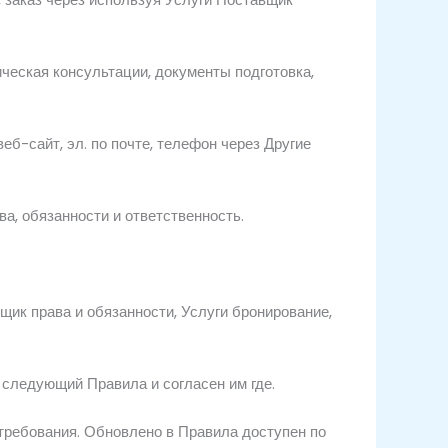
ическая
консультации,
документы
подготовка,
веб-сайт,
эл.
по почте,
телефон
через
Другие
ва,
обязанности
и
ответственность.
вщик
права
и
обязанности,
Услуги
бронирование,
с
следующий
Правила
и
согласен
им
где.
требования.
Обновлено в
Правила
доступен по