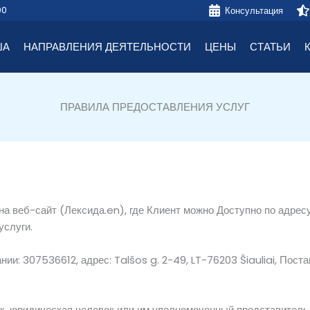
00
Консультация
ША
НАПРАВЛЕНИЯ ДЕЯТЕЛЬНОСТИ
ЦЕНЫ
СТАТЬИ
ПРАВИЛА ПРЕДОСТАВЛЕНИЯ УСЛУГ
 на
веб-сайт (
Лексида.
en),
где
Клиент
можно
Доступно по адрес
услуги.
ании: 307536612, адрес: Talšos g. 2-49, LT-76203 Šiauliai,
Пост
к,
юридическая
человек
или
им
уполномоченный
представитель