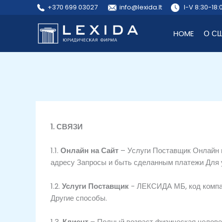
Перейти
+370 699 03027
info@lexida.lt
I-V 8:30-18:
к
содержанию
HOME
О С
1.
СВЯЗИ
1.1.
Онлайн на
Сайт
–
Услуги
Поставщик
Онлайн
адресу
Запросы
и
быть сделанным
платежи
Для
1.2.
Услуги
Поставщик
- ЛЕКСИДА МБ
, код комп
Другие
способы.
1.3.
Клиент
–
Полный возраст
физическая
челове