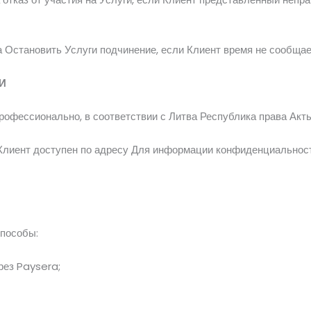
а
Остановить
Услуги
подчинение,
если
Клиент
время
не сообща
И
рофессионально,
в соответствии с
Литва
Республика
права
Акт
Клиент
доступен по адресу
Для информации
конфиденциальнос
пособы:
рез Paysera;