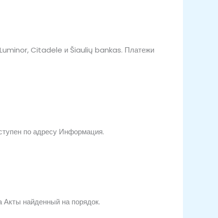
uminor, Citadele и Šiaulių bankas. Платежи
ступен по адресу
Информация.
а
Акты
найденный на
порядок.