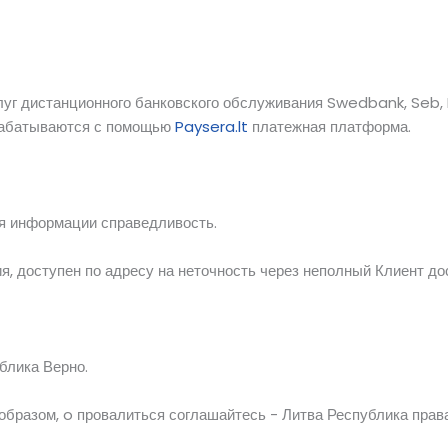
уг дистанционного банковского обслуживания Swedbank, Seb, L
рабатываются с помощью
Paysera.lt
платежная платформа.
я информации
справедливость.
ия,
доступен по адресу
на
неточность
через
неполный
Клиент
до
ублика
Верно.
 образом,
o
провалиться
соглашайтесь -
Литва
Республика
прав