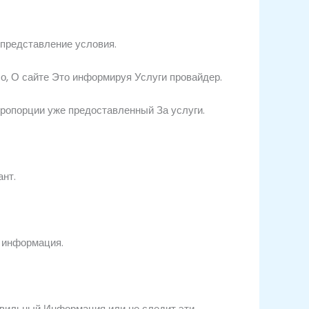
представление
условия.
о,
О сайте
Это
информируя
Услуги
провайдер.
пропорции
уже
предоставленный
За услуги.
ант.
з
информация.
авильный
Информация
или
не следит
эти