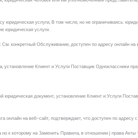
есу
юридическая
услуги,
В том числе,
но
не ограничиваясь:
юрид
ие
юридическая
услуги.
с
См.
конкретный
Обслуживание,
доступен по адресу
онлайн на
а,
установление
Клиент
и
Услуги
Поставщик
Одноклассники
пра
ый
юридическая
документ,
установление
Клиент
и
Услуги
Поста
ата
онлайн на
веб-сайт,
подтверждает,
что
доступен по адресу
а
но
к которому
на
Заменить
Правила,
в отношении
į
права
Акты