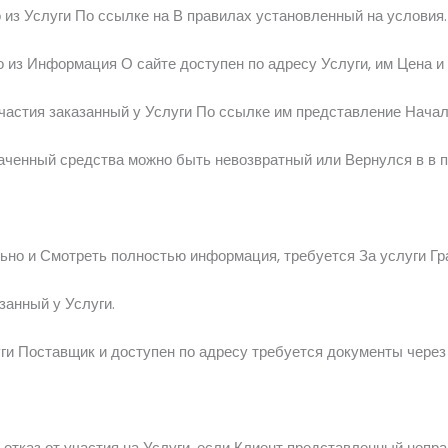
 из
Услуги
По ссылке
на
В правилах
установленный на
условия.
о из
Информация
О сайте
доступен по адресу
Услуги,
им
Цена
и
участия
заказанный у
Услуги
По ссылке
им
представление
Начал
аченный
средства
можно
быть
невозвратный
или
Вернулся в
в 
льно
и
Смотреть полностью
информация,
требуется
За услуги
Гр
азанный у
Услуги.
уги
Поставщик
и
доступен по адресу
требуется
документы
чере
а
отказ от участия
на
Услуги,
если
Клиент
представленный
непр