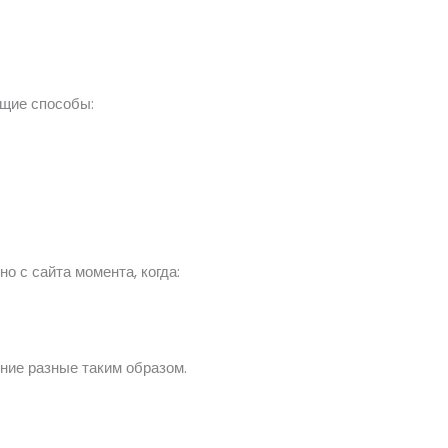
ющие
способы:
ено
с сайта
момента,
когда:
ение
разные
таким образом.