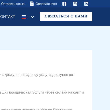
Оставить отзыв
Оплатите счет
СВЯЗАТЬСЯ С НАМИ
КОНТАКТ
у
с
доступен по адресу
услуги,
доступен по
авщик
юридическая
услуги
через
онлайн на
сайт
и
,
заказ
через
используя
Услуги
Поставщик